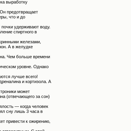
ека выработку
 Он предотвращает
ры, что и до
 почки удерживают воду.
ление спиртного в
кринными железами,
он. А в желудке
на. Чем больше времени
мическом уровне. Однако
ются лучше всего!
реналина и кортизола. А
ктроники может
на (отвечающего за сон)
вялость — когда человек
ял сну лишь 3 часа в
ет привести к ожирению,