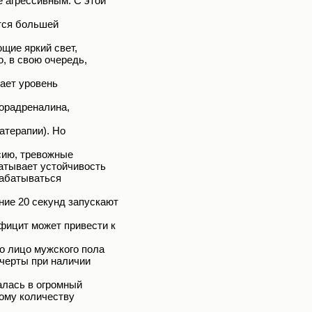
 агрессивным. С этой
тся большей
щие яркий свет,
, в свою очередь,
ает уровень
норадреналина,
атерапии). Но
сию, тревожные
атывает устойчивость
рабатываться
ние 20 секунд запускают
фицит может привести к
о лицо мужского пола
 черты при наличии
алась в огромный
ному количеству