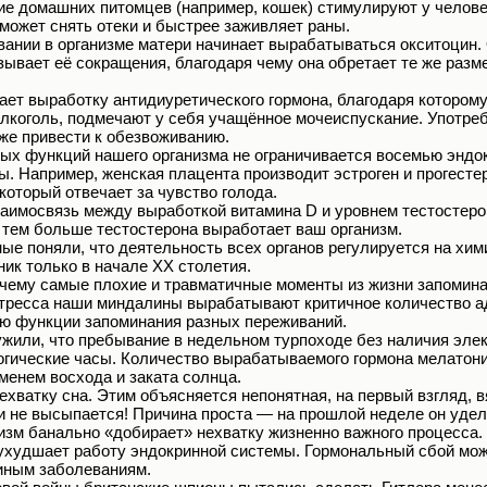
ие домашних питомцев (например, кошек) стимулируют у челов
 может снять отеки и быстрее заживляет раны.
ании в организме матери начинает вырабатываться окситоцин.
зывает её сокращения, благодаря чему она обретает те же разме
ет выработку антидиуретического гормона, благодаря которому
лкоголь, подмечают у себя учащённое мочеиспускание. Употреб
же привести к обезвоживанию.
ых функций нашего организма не ограничивается восемью эндо
 Например, женская плацента производит эстроген и прогестер
который отвечает за чувство голода.
аимосвязь между выработкой витамина D и уровнем тестостеро
 тем больше тестостерона выработает ваш организм.
ные поняли, что деятельность всех органов регулируется на хи
ник только в начале XX столетия.
чему самые плохие и травматичные моменты из жизни запомина
стресса наши миндалины вырабатывают критичное количество ад
ию функции запоминания разных переживаний.
или, что пребывание в недельном турпоходе без наличия эле
гические часы. Количество вырабатываемого гормона мелатони
менем восхода и заката солнца.
ехватку сна. Этим объясняется непонятная, на первый взгляд, 
и и не высыпается! Причина проста — на прошлой неделе он удел
анизм банально «добирает» нехватку жизненно важного процесса.
ухудшает работу эндокринной системы. Гормональный сбой мож
иным заболеваниям.