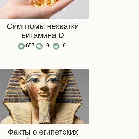
Симптомы нехватки
витамина D
657
0
0
Факты о египетских