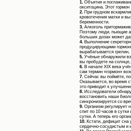
1.
Объятия и поглаживан
окситоцина. Этот гормон
2.
При грудном вскармлив
кровотечения матки и вы
беременности.
3.
Алкоголь притормажива
Поэтому люди, пьющие а
больших дозах может да
4.
Выполнение секреторн
продуцирующими гормоны.
вырабатывается грелин, 
5.
Учёные обнаружили вз
вы пробудете на солнце,
6.
В начале XIX века учё
сам термин «гормон» воз
7.
Сейчас вы поймёте, по
Оказывается, во время 
это приводит к улучшен
8.
Исследователи обнаруж
восстановить наши биоло
синхронизируется со вре
9.
Организм регулирует н
спит по 10 часов в сутк
сутки. А теперь его орг
10.
Кстати, дефицит сна 
сердечно-сосудистым и 