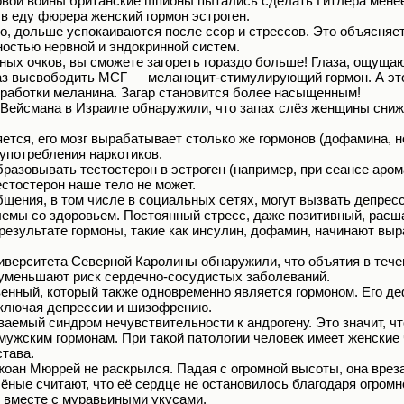
вой войны британские шпионы пытались сделать Гитлера менее
в еду фюрера женский гормон эстроген.
, дольше успокаиваются после ссор и стрессов. Это объясняе
остью нервной и эндокринной систем.
ых очков, вы сможете загореть гораздо больше! Глаза, ощущаю
аз высвободить МСГ — меланоцит-стимулирующий гормон. А это
ыработки меланина. Загар становится более насыщенным!
Вейсмана в Израиле обнаружили, что запах слёз женщины сниж
ется, его мозг вырабатывает столько же гормонов (дофамина, 
 употребления наркотиков.
разовывать тестостерон в эстроген (например, при сеансе аром
естостерон наше тело не может.
щения, в том числе в социальных сетях, могут вызвать депрес
лемы со здоровьем. Постоянный стресс, даже позитивный, расш
результате гормоны, такие как инсулин, дофамин, начинают вы
иверситета Северной Каролины обнаружили, что объятия в тече
 уменьшают риск сердечно-сосудистых заболеваний.
нный, который также одновременно является гормоном. Его де
ключая депрессии и шизофрению.
аемый синдром нечувствительности к андрогену. Это значит, чт
 мужским гормонам. При такой патологии человек имеет женские
става.
ан Мюррей не раскрылся. Падая с огромной высоты, она врез
ёные считают, что её сердце не остановилось благодаря огром
 вместе с муравьиными укусами.