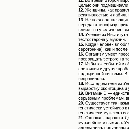
11.
Во время Второй миро
целью они подмешивали 
12.
Женщины, как правило
реактивностью и лабильн
13.
Не нося солнцезащитн
передают гипофизу прик
влияет на увеличение в
14.
Учёные из Института 
тестостерона у мужчин.
15.
Когда человек влюбля
серотонина), как и после
16.
Организм умеет преоб
превращать эстроген в т
17.
Избыток событий и об
состояния и другие проб
эндокринной системы. В 
неправильно.
18.
Исследователи из Ун
выработку окситоцина и
19.
Витамин D — единстве
серьёзным проблемам, в
20.
Существует так назыв
генетически устойчиво к
генетически мужского со
21.
Однажды парашют Джо
муравейник и выжила. Уч
адреналина, полученного