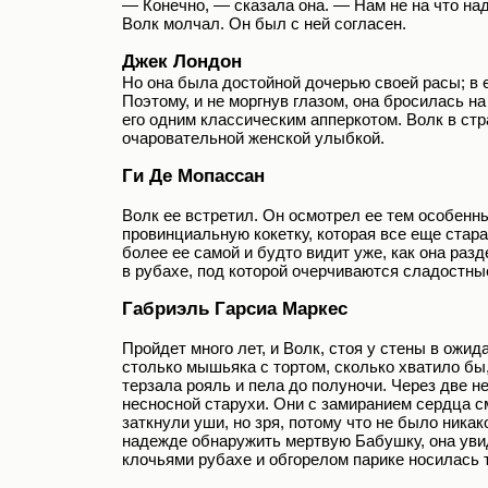
— Конечно, — сказала она. — Нам не на что над
Волк молчал. Он был с ней согласен.
Джек Лондон
Но она была достойной дочерью своей расы; в 
Поэтому, и не моргнув глазом, она бросилась н
его одним классическим апперкотом. Волк в ст
очаровательной женской улыбкой.
Ги Де Мопассан
Волк ее встретил. Он осмотрел ее тем особенн
провинциальную кокетку, которая все еще стара
более ее самой и будто видит уже, как она разд
в рубахе, под которой очерчиваются сладостны
Габриэль Гарсиа Маркес
Пройдет много лет, и Волк, стоя у стены в ожи
столько мышьяка с тортом, сколько хватило бы,
терзала рояль и пела до полуночи. Через две 
несносной старухи. Они с замиранием сердца см
заткнули уши, но зря, потому что не было никак
надежде обнаружить мертвую Бабушку, она увиде
клочьями рубахе и обгорелом парике носилась 