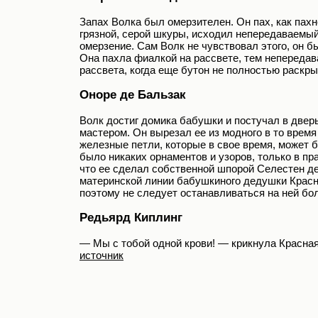
Запах Волка был омерзителен. Он пах, как пахн
грязной, серой шкуры, исходил непередаваемый
омерзение. Сам Волк не чувствовал этого, он 
Она пахла фиалкой на рассвете, тем непередав
рассвета, когда еще бутон не полностью раскры
Оноре де Бальзак
Волк достиг домика бабушки и постучал в двер
мастером. Он вырезал ее из модного в то время
железные петли, которые в свое время, может б
было никаких орнаментов и узоров, только в пр
что ее сделал собственной шпорой Селестен 
материнской линии бабушкиного дедушки Красн
поэтому не следует останавливаться на ней бо
Редьярд Киплинг
— Мы с тобой одной крови! — крикнула Красна
источник