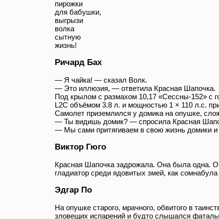
пирожки
для бабушки,
выгрызи
волка
сытную
жизнь!
Ричард Бах
— Я чайка! — сказал Волк.
— Это иллюзия, — ответила Красная Шапочка.
Под крылом с размахом 10,17 «Сессны-152» с 
L2C объёмом 3.8 л. и мощностью 1 × 110 л.с. п
Самолет приземлился у домика на опушке, слож
— Ты видишь домик? — спросила Красная Шапо
— Мы сами притягиваем в свою жизнь домики и
Виктор Гюго
Красная Шапочка задрожала. Она была одна. Она
гладиатор среди ядовитых змей, как сомнабула
Эдгар По
На опушке старого, мрачного, обвитого в таинс
зловещих испарений и будто слышался фатальн