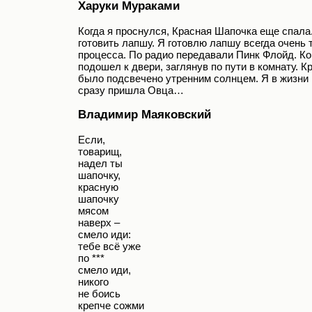
Харуки Мураками
Когда я проснулся, Красная Шапочка еще спала.
готовить лапшу. Я готовлю лапшу всегда очень т
процесса. По радио передавали Пинк Флойд. Ко
подошел к двери, заглянув по пути в комнату. 
было подсвечено утренним солнцем. Я в жизни 
сразу пришла Овца…
Владимир Маяковский
Если,
товарищ,
надел ты
шапочку,
красную
шапочку
мясом
наверх –
смело иди:
тебе всё уже
по ***
смело иди,
никого
не боись
крепче сожми