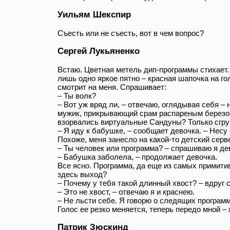
Уильям Шекспир
Съесть или не съесть, вот в чем вопрос?
Сергей Лукьяненко
Встаю. Цветная метель дип-программы стихает.
лишь одно яркое пятно – красная шапочка на го
смотрит на меня. Спрашивает:
– Ты волк?
– Вот уж вряд ли, – отвечаю, оглядывая себя –
мужик, прикрывающий срам распареным березовы
взорвались виртуальные Сандуны? Только сгру
– Я иду к бабушке, – сообщает девочка. – Hесу 
Похоже, меня занесло на какой-то детский серв
– Ты человек или программа? – спрашиваю я де
– Бабушка заболела, – продолжает девочка.
Все ясно. Программа, да еще из самых примити
здесь выход?
– Почему у тебя такой длинный хвост? – вдруг 
– Это не хвост, – отвечаю я и краснею.
– Hе льсти себе. Я говорю о следящих программ
Голос ее резко меняется, теперь передо мной –
Патрик Зюскинд