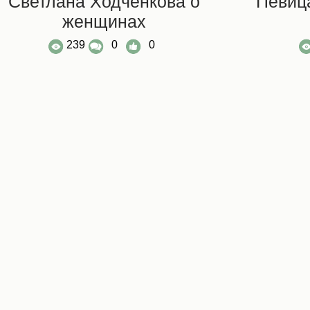
Светлана Ходченкова о
Певиц
женщинах
239
0
0