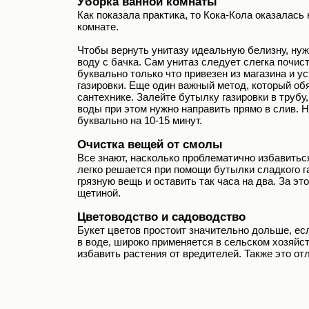
Уборка ванной комнаты
Как показала практика, то Кока-Кола оказалас
комнате.
Чтобы вернуть унитазу идеальную белизну, нужн
воду с бачка. Сам унитаз следует слегка почис
буквально только что привезен из магазина и 
газировки. Еще один важный метод, который обя
сантехнике. Залейте бутылку газировки в трубу,
воды при этом нужно направить прямо в слив. 
буквально на 10-15 минут.
Очистка вещей от смолы
Все знают, насколько проблематично избавитьс
легко решается при помощи бутылки сладкого га
грязную вещь и оставить так часа на два. За э
щетиной.
Цветоводство и садоводство
Букет цветов простоит значительно дольше, есл
в воде, широко применяется в сельском хозяйс
избавить растения от вредителей. Также это от