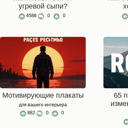
угревой сыпи?
х
4588
0
0
Мотивирующие плакаты
65 
изме
для вашего интерьера
882
0
0