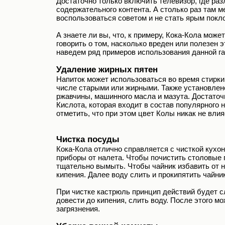
Достаточно только включить телевизор, где раз
содержательного контента. А столько раз там м
воспользоваться советом и не стать ярым покл
А знаете ли вы, что, к примеру, Кока-Кола мо
говорить о том, насколько вреден или полезен э
наведем ряд примеров использования данной га
Удаление жирных пятен
Напиток может использоваться во время стирки
числе старыми или жирными. Также установлено
ржавчины, машинного масла и мазута. Достаточн
Кислота, которая входит в состав популярного
отметить, что при этом цвет Колы никак не влия
Чистка посуды
Кока-Кола отлично справляется с чисткой кухон
приборы от налета. Чтобы почистить столовые п
тщательно вымыть. Чтобы чайник избавить от на
кипения. Далее воду слить и прокипятить чайни
При чистке кастрюль принцип действий будет с
довести до кипения, слить воду. После этого м
загрязнения.