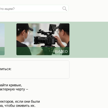
ВИДЕО
иться:
айти кривые,
актерную черту –
текторов, если они были
а, чтобы оживить их.