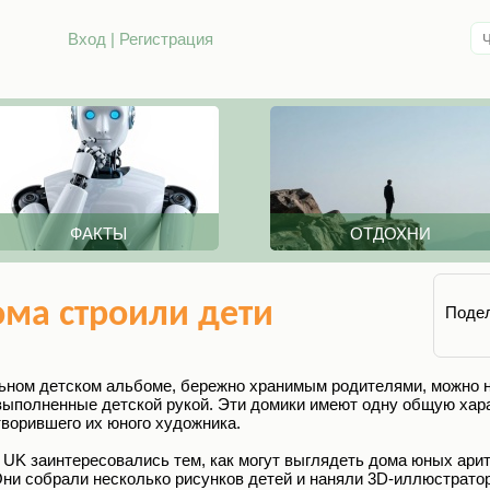
Вход
|
Регистрация
ФАКТЫ
ОТДОХНИ
ома строили дети
Подел
льном детском альбоме, бережно хранимым родителями, можно н
выполненные детской рукой. Эти домики имеют одну общую хар
ворившего их юного художника.
e UK заинтересовались тем, как могут выглядеть дома юных ари
ни собрали несколько рисунков детей и наняли 3D-иллюстратор