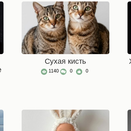
Cухая кисть
е
1140
0
0