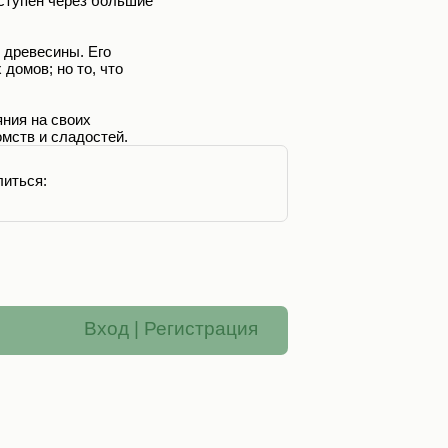
оступен через большие
 древесины. Его
домов; но то, что
ния на своих
мств и сладостей.
иться:
Вход
|
Регистрация