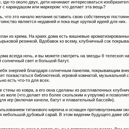
, где-то около двух, дети начинают интересоваться изобразител
 с карандашом или маркером: что делает эта вещь?
, что это начало желания оставить свою собственную постоянн
тоянство является недавней и пока еще хрупкой идеей для них.
лан из крема. На краях дома есть вишневые ароматизированные
ырьковой резинкой. Вдобавок ко всему, клубничный сок покрыва
дома всегда ночь, и вы можете смотреть на звезды б телескоп н
 солнечный свет и большой батут.
себя энергией благодаря солнечным панелям, покрывающим вне
ет похвастаться библиотекой, игровой комнатой, музыкальной 
но есть что-то для всех.
 стены из ковра, а его окна сделаны из расплавленных клубни
из желе (что делает его более скользким и упругим) и позволяе
ля игр (включая качели, батут и плавательный бассейн).
ользованием титанового кирпича и оснащен противоугонными ок
я небольшой дубовый сарай. В этом видении будущего даже об