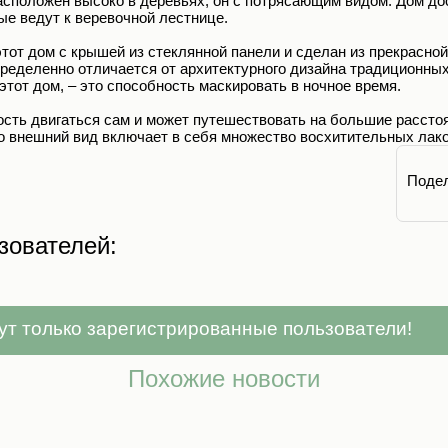
асположен высоко в деревьях, он с потрясающим видом. Дом д
ые ведут к веревочной лестнице.
тот дом с крышей из стеклянной панели и сделан из прекрасной
ределенно отличается от архитектурного дизайна традиционных 
этот дом, – это способность маскировать в ночное время.
сть двигаться сам и может путешествовать на большие расстоя
о внешний вид включает в себя множество восхитительных лако
Подел
зователей:
ут только зарегистрированные пользователи!
Похожие новости