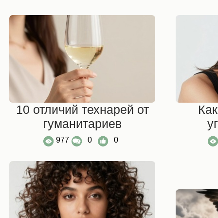
10 отличий технарей от
Как
гуманитариев
у
977
0
0