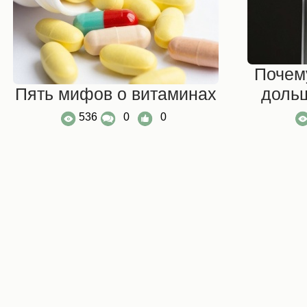
Почем
Пять мифов о витаминах
доль
536
0
0