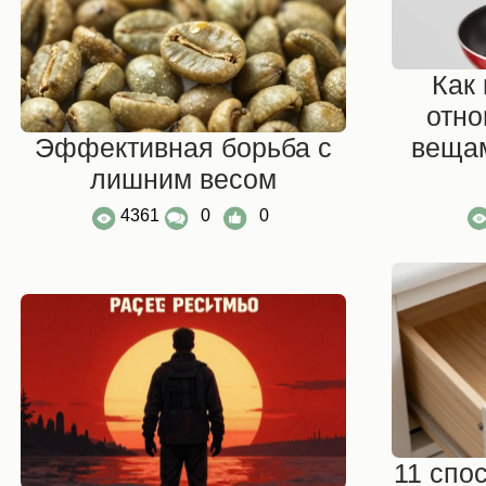
Как
отн
Эффективная борьба с
вещам
лишним весом
4361
0
0
11 спо