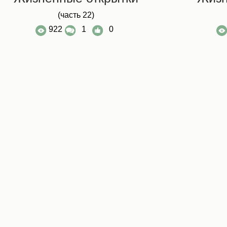
(часть 22)
922
1
0