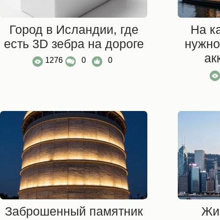
Город в Исландии, где
На к
есть 3D зебра на дороге
нужно
ак
1276
0
0
Заброшенный памятник
Жи