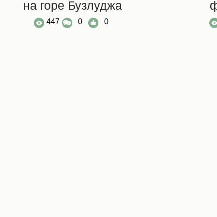
на горе Бузлуджа
ф
447
0
0