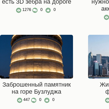
есть 3D зебра на дороге
нужно
ак
1276
0
0
Заброшенный памятник
Жи
на горе Бузлуджа
ф
447
0
0