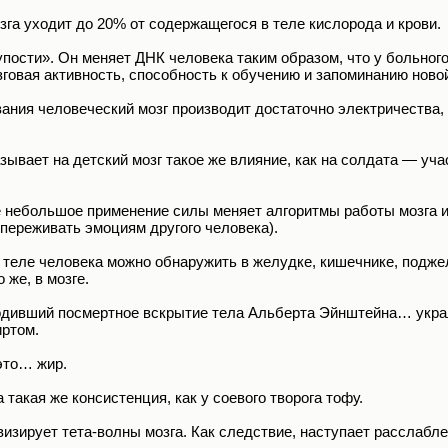
га уходит до 20% от содержащегося в теле кислорода и крови.
пости». Он меняет ДНК человека таким образом, что у больног
говая активность, способность к обучению и запоминанию нов
ания человеческий мозг производит достаточно электричества, 
ывает на детский мозг такое же влияние, как на солдата — уч
 небольшое применение силы меняет алгоритмы работы мозга и
переживать эмоциям другого человека).
теле человека можно обнаружить в желудке, кишечнике, поджел
 же, в мозге.
дивший посмертное вскрытие тела Альберта Эйнштейна… украл 
иртом.
это… жир.
 такая же консистенция, как у соевого творога тофу.
изирует тета-волны мозга. Как следствие, наступает расслабле