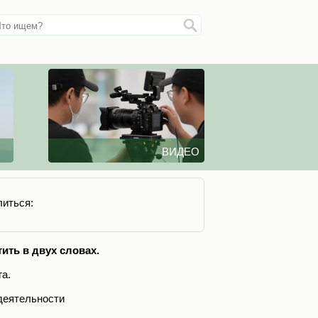
ВИДЕО
иться:
ить в двух словах.
а.
 деятельности