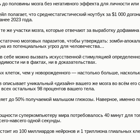
 до половины мозга без негативного эффекта для личности или
л полагает, что среднестатистический ноутбук за $1 000 догони
анее 2023 года.
те же участки мозга, которые отвечают за выработку дофамина 
таточно мозговых паразитов, чтобы утверждать: зомби-апокали
дна из потенциальных угроз для человечества…
в себе можно вызвать искусственной стимуляцией определенног
одимости ни в фактах, ни в доказательствах.
х клеток, чем у новорожденного — настолько больше, насколько
 описывает уникальный «дизайн» вашего же мозга во всём его 
всех остальных 98 процентов вашего тела.
яет до 50% получаемой малышом глюкозы. Наверное, именно по
мощности суперкомпьютеру мира потребовалось 40 минут для то
сего-навсего одной секунды.
стоит из 100 миллиардов нейронов и 1 триллиона глиальных кле