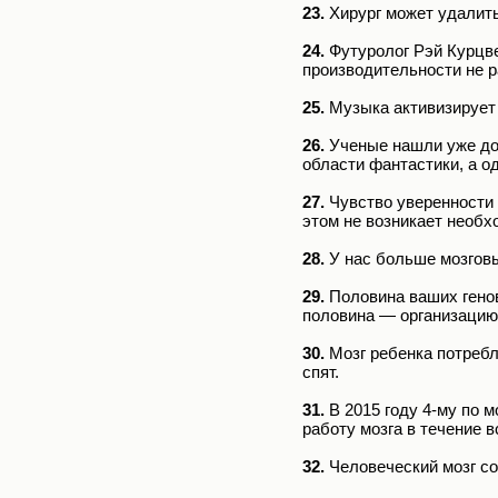
23.
Хирург может удалить
24.
Футуролог Рэй Курцвей
производительности не р
25.
Музыка активизирует 
26.
Ученые нашли уже дос
области фантастики, а о
27.
Чувство уверенности 
этом не возникает необх
28.
У нас больше мозговы
29.
Половина ваших генов
половина — организацию 
30.
Мозг ребенка потребл
спят.
31.
В 2015 году 4-му по 
работу мозга в течение в
32.
Человеческий мозг со