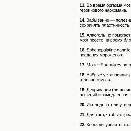
13.
Во время оргазма моз
героинового наркомана.
14.
Забывание — полезны
сохранять пластичность.
15.
Алкоголь не помогает 
мозг просто на время бл
16.
Sphenopalatine gangli
поедания мороженого.
17.
Мозг НЕ делится на л
18.
Учёные установили: д
головного мозга.
19.
Депривация (лишение)
решений и замедленная 
20.
Исследователи утверж
21.
Для того, чтобы отреа
22.
Когда вы узнаете что-