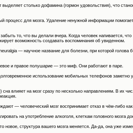
г выделяет столько дофамина (гормон удовольствия), что стано
й процесс для мозга. Удаление ненужной информации помогает
забыть то, что вы делали вчера. Когда человек напивается, что
окирует возможность создавать воспоминания об увиденном.
oneuralgia — научное название для болезни, при которой голова 
евое и правое полушарие — это миф. Они работают в паре.
олговременное использование мобильных телефонов заметно у
 сна влияет на мозг сразу по несколько направлениям. В их чи
реакция.
дают — человеческий мозг воспринимает отказ в чём-либо как
гировать на употребление алкоголя, клеткам головного мозга до
то новое, структура вашего мозга меняется. Да-да, она уже изме