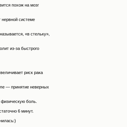
вится похож на мозг
 нервной системе
 называется, «в стельку»,
болит из-за быстрого
величивает риск рака
сле — принятие неверных
 физическую боль.
статочно 6 минут.
нилась:)