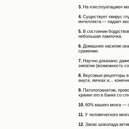
3.
На «эксплуатацию» моз
4.
Существует «вирус глу
интеллекта — падает моз
5.
В состоянии бодрствов
небольшая лампочка.
6.
Домашнее насилие оказ
сражении.
7.
Научно доказано: даже
эмпатии (возможность со
8.
Вкусовые рецепторы в 
анусе, яичках и… конечно
9.
Патологоанатом, прово
хранил его в банке со сп
10.
60% вашего мозга — 
11.
У человеческого мозга
12.
Запах шоколада актив