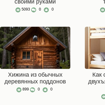
своими руками
5093
0
0
Хижина из обычных
Как 
деревянных поддонов
двухъ
899
0
0